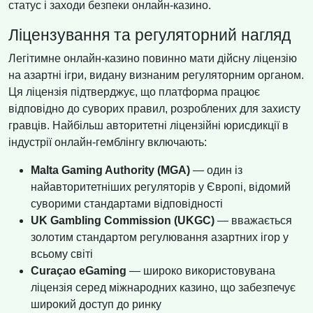
статус і заходи безпеки онлайн-казино.
Ліцензування та регуляторний нагляд
Легітимне онлайн-казино повинно мати дійсну ліцензію
на азартні ігри, видану визнаним регуляторним органом.
Ця ліцензія підтверджує, що платформа працює
відповідно до суворих правил, розроблених для захисту
гравців. Найбільш авторитетні ліцензійні юрисдикції в
індустрії онлайн-гемблінгу включають:
Malta Gaming Authority (MGA)
— один із
найавторитетніших регуляторів у Європі, відомий
суворими стандартами відповідності
UK Gambling Commission (UKGC)
— вважається
золотим стандартом регулювання азартних ігор у
всьому світі
Curaçao eGaming
— широко використовувана
ліцензія серед міжнародних казино, що забезпечує
широкий доступ до ринку