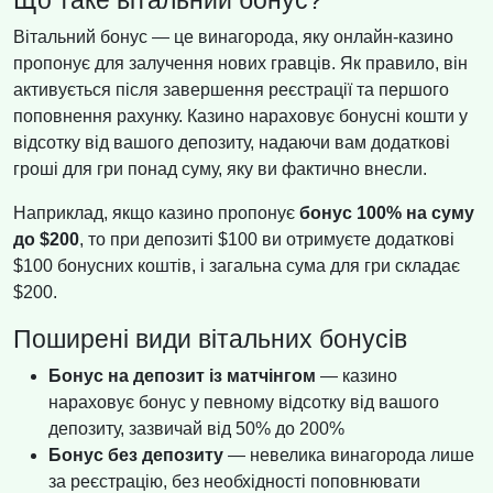
Вітальний бонус — це винагорода, яку онлайн-казино
пропонує для залучення нових гравців. Як правило, він
активується після завершення реєстрації та першого
поповнення рахунку. Казино нараховує бонусні кошти у
відсотку від вашого депозиту, надаючи вам додаткові
гроші для гри понад суму, яку ви фактично внесли.
Наприклад, якщо казино пропонує
бонус 100% на суму
до $200
, то при депозиті $100 ви отримуєте додаткові
$100 бонусних коштів, і загальна сума для гри складає
$200.
Поширені види вітальних бонусів
Бонус на депозит із матчінгом
— казино
нараховує бонус у певному відсотку від вашого
депозиту, зазвичай від 50% до 200%
Бонус без депозиту
— невелика винагорода лише
за реєстрацію, без необхідності поповнювати