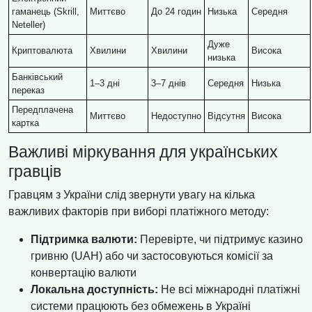
гаманець (Skrill,
Миттєво
До 24 годин
Низька
Середня
Neteller)
Дуже
Криптовалюта
Хвилини
Хвилини
Висока
низька
Банківський
1–3 дні
3–7 днів
Середня
Низька
переказ
Передплачена
Миттєво
Недоступно
Відсутня
Висока
картка
Важливі міркування для українських
гравців
Гравцям з України слід звернути увагу на кілька
важливих факторів при виборі платіжного методу:
Підтримка валюти:
Перевірте, чи підтримує казино
гривню (UAH) або чи застосовуються комісії за
конвертацію валюти
Локальна доступність:
Не всі міжнародні платіжні
системи працюють без обмежень в Україні