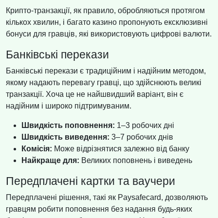
Крипто-транзакції, як правило, обробляються протягом
кількох хвилин, і багато казино пропонують ексклюзивні
бонуси для гравців, які використовують цифрові валюти.
Банківські перекази
Банківські перекази є традиційним і надійним методом,
якому надають перевагу гравці, що здійснюють великі
транзакції. Хоча це не найшвидший варіант, він є
надійним і широко підтримуваним.
Швидкість поповнення:
1–3 робочих дні
Швидкість виведення:
3–7 робочих днів
Комісія:
Може відрізнятися залежно від банку
Найкраще для:
Великих поповнень і виведень
Передплачені картки та ваучери
Передплачені рішення, такі як Paysafecard, дозволяють
гравцям робити поповнення без надання будь-яких