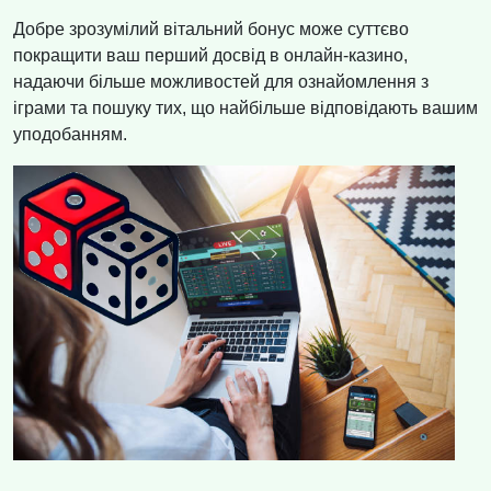
Добре зрозумілий вітальний бонус може суттєво
покращити ваш перший досвід в онлайн-казино,
надаючи більше можливостей для ознайомлення з
іграми та пошуку тих, що найбільше відповідають вашим
уподобанням.