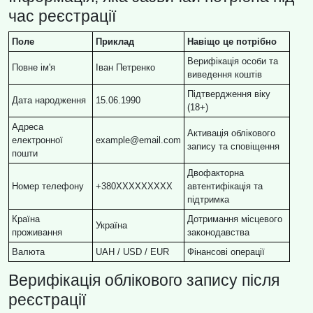
час реєстрації
Поле
Приклад
Навіщо це потрібно
Верифікація особи та
Повне ім'я
Іван Петренко
виведення коштів
Підтвердження віку
Дата народження
15.06.1990
(18+)
Адреса
Активація облікового
електронної
example@email.com
запису та сповіщення
пошти
Двофакторна
Номер телефону
+380XXXXXXXXX
автентифікація та
підтримка
Країна
Дотримання місцевого
Україна
проживання
законодавства
Валюта
UAH / USD / EUR
Фінансові операції
Верифікація облікового запису після
реєстрації