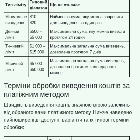
Типовий
Тип ліміту
Що це означає
діапазон
Мінімальне
$10 –
Найменша сума, яку можна запросити
виведення
$20
для виведення за один раз
Денний
$500 –
Максимальна сума, яку можна вивести
ліміт
$5 000
протягом 24 годин
Тижневий
$1 000 –
Максимальна загальна сума виведень,
ліміт
$15 000
дозволена протягом 7 днів
Максимальна загальна сума виведень,
Місячний
$5 000 –
дозволена протягом календарного
ліміт
$50 000
місяця
Терміни обробки виведення коштів за
платіжним методом
Швидкість виведення коштів значною мірою залежить
від обраного вами платіжного методу. Нижче наведено
найпоширеніші доступні варіанти та їх типові терміни
обробки: