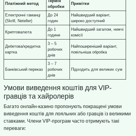
Термін
Платіжний метод
Примітки
обробки
Електронні гаманці
До 24
Найшвидший варіант,
(Skrill, Neteller)
годин
широко доступний
До 1
Найшвидший загалом, нижчі
Криптовалюта
години
комісії
3 – 5
Дебетова/кредитна
Найпоширеніший варіант,
робочих
картка
повільніша обробка
днів
3 – 7
Банківський переказ
робочих
Підходить для великих сум
днів
Умови виведення коштів для VIP-
гравців та хайролерів
Багато онлайн-казино пропонують покращені умови
виведення коштів для лояльних або гравців із великими
ставками. Члени VIP-програм часто отримують такі
переваги: