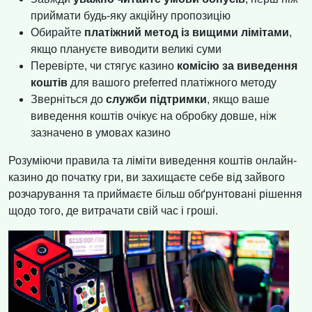
приймати будь-яку акційну пропозицію
Обирайте
платіжний метод із вищими лімітами
,
якщо плануєте виводити великі суми
Перевірте, чи стягує казино
комісію за виведення
коштів
для вашого preferred платіжного методу
Зверніться до
служби підтримки
, якщо ваше
виведення коштів очікує на обробку довше, ніж
зазначено в умовах казино
Розуміючи правила та ліміти виведення коштів онлайн-
казино до початку гри, ви захищаєте себе від зайвого
розчарування та приймаєте більш обґрунтовані рішення
щодо того, де витрачати свій час і гроші.