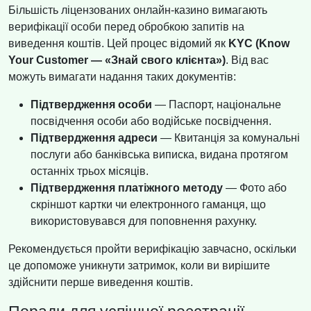
Більшість ліцензованих онлайн-казино вимагають
верифікації особи перед обробкою запитів на
виведення коштів. Цей процес відомий як
KYC (Know
Your Customer — «Знай свого клієнта»)
. Від вас
можуть вимагати надання таких документів:
Підтвердження особи
— Паспорт, національне
посвідчення особи або водійське посвідчення.
Підтвердження адреси
— Квитанція за комунальні
послуги або банківська виписка, видана протягом
останніх трьох місяців.
Підтвердження платіжного методу
— Фото або
скріншот картки чи електронного гаманця, що
використовувався для поповнення рахунку.
Рекомендується пройти верифікацію завчасно, оскільки
це допоможе уникнути затримок, коли ви вирішите
здійснити перше виведення коштів.