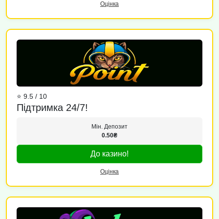
Оцінка
⭐ 9.5 / 10
Підтримка 24/7!
Мін. Депозит
0.50₴
До казино!
Оцінка