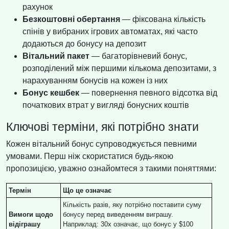
рахунок
Безкоштовні обертання
— фіксована кількість
спінів у вибраних ігрових автоматах, які часто
додаються до бонусу на депозит
Вітальний пакет
— багаторівневий бонус,
розподілений між першими кількома депозитами, з
нарахуванням бонусів на кожен із них
Бонус кешбек
— повернення певного відсотка від
початкових втрат у вигляді бонусних коштів
Ключові терміни, які потрібно знати
Кожен вітальний бонус супроводжується певними
умовами. Перш ніж скористатися будь-якою
пропозицією, уважно ознайомтеся з такими поняттями:
Термін
Що це означає
Кількість разів, яку потрібно поставити суму
Вимоги щодо
бонусу перед виведенням виграшу.
відіграшу
Наприклад: 30x означає, що бонус у $100